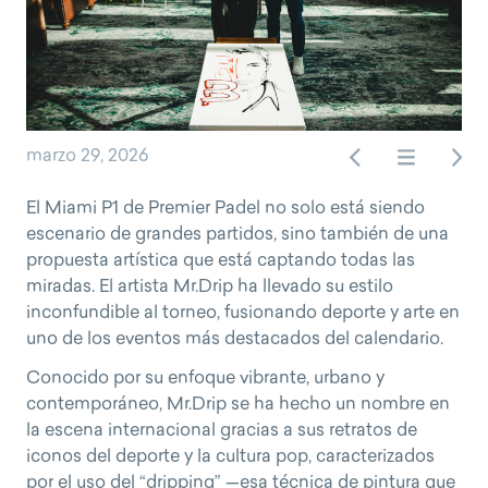
marzo 29, 2026
Navegació
de
El Miami P1 de Premier Padel no solo está siendo
escenario de grandes partidos, sino también de una
entradas
propuesta artística que está captando todas las
miradas. El artista Mr.Drip ha llevado su estilo
inconfundible al torneo, fusionando deporte y arte en
uno de los eventos más destacados del calendario.
Conocido por su enfoque vibrante, urbano y
contemporáneo, Mr.Drip se ha hecho un nombre en
la escena internacional gracias a sus retratos de
iconos del deporte y la cultura pop, caracterizados
por el uso del “dripping” —esa técnica de pintura que