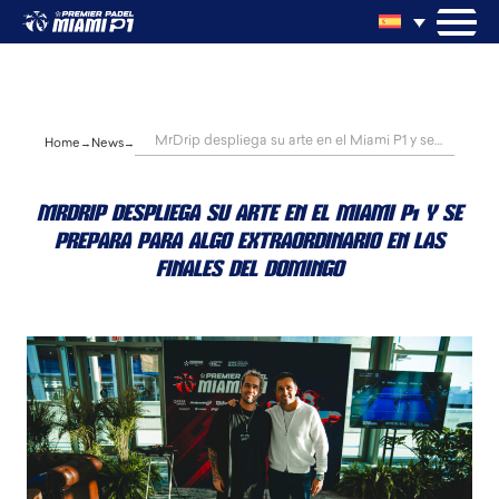
Skip
to
content
MrDrip despliega su arte en el Miami P1 y se
Home
News
prepara para algo extraordinario en las finales del
domingo
MRDRIP DESPLIEGA SU ARTE EN EL MIAMI P1 Y SE
PREPARA PARA ALGO EXTRAORDINARIO EN LAS
FINALES DEL DOMINGO